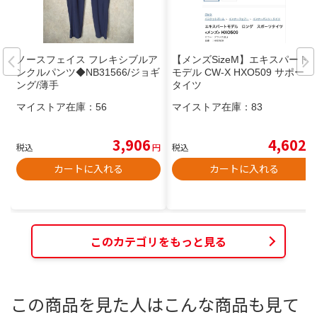
ノースフェイス フレキシブルア
【メンズSizeM】エキスパート
ンクルパンツ◆NB31566/ジョギ
モデル CW-X HXO509 サポート
ング/薄手
タイツ
マイストア在庫：
56
マイストア在庫：
83
3,906
4,602
税込
円
税込
円
カートに入れる
カートに入れる
このカテゴリをもっと見る
この商品を見た人はこんな商品も見て