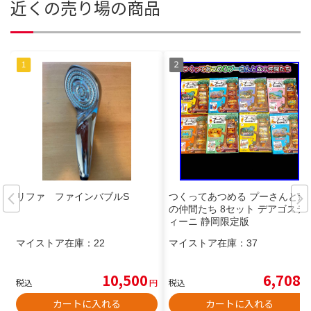
近くの売り場の商品
リファ ファインバブルS
つくってあつめる プーさんと森
の仲間たち 8セット デアゴステ
ィーニ 静岡限定版
マイストア在庫：
22
マイストア在庫：
37
10,500
6,708
税込
円
税込
円
カートに入れる
カートに入れる