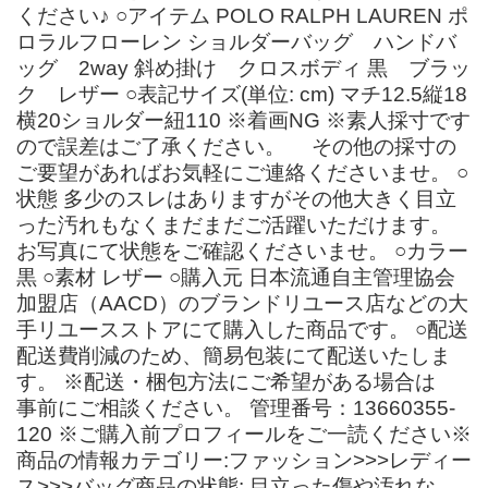
ください♪ ○アイテム POLO RALPH LAUREN ポ
ロラルフローレン ショルダーバッグ ハンドバ
ッグ 2way 斜め掛け クロスボディ 黒 ブラッ
ク レザー ○表記サイズ(単位: cm) マチ12.5縦18
横20ショルダー紐110 ※着画NG ※素人採寸です
ので誤差はご了承ください。 その他の採寸の
ご要望があればお気軽にご連絡くださいませ。 ○
状態 多少のスレはありますがその他大きく目立
った汚れもなくまだまだご活躍いただけます。
お写真にて状態をご確認くださいませ。 ○カラー
黒 ○素材 レザー ○購入元 日本流通自主管理協会
加盟店（AACD）のブランドリユース店などの大
手リユースストアにて購入した商品です。 ○配送
配送費削減のため、簡易包装にて配送いたしま
す。 ※配送・梱包方法にご希望がある場合は
事前にご相談ください。 管理番号：13660355-
120 ※ご購入前プロフィールをご一読ください※
商品の情報カテゴリー:ファッション>>>レディー
ス>>>バッグ商品の状態: 目立った傷や汚れな