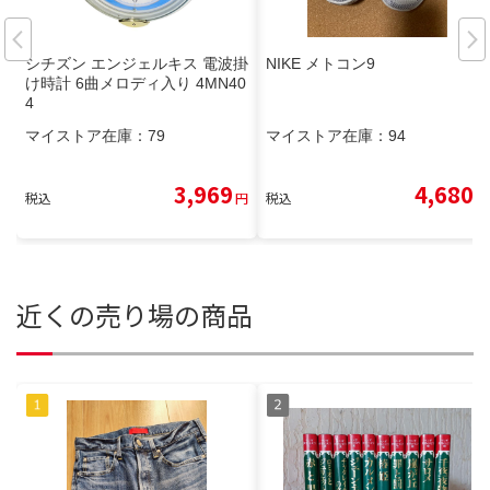
シチズン エンジェルキス 電波掛
NIKE メトコン9
け時計 6曲メロディ入り 4MN40
4
マイストア在庫：
79
マイストア在庫：
94
3,969
4,680
税込
円
税込
円
近くの売り場の商品