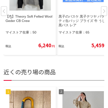
【ᙏ̤̫͚】Theory Soft Felted Wool
黒子のバスケ 黒子テツヤ バラエ
Geder CB Crew
ティ缶バッジ プライズ 牛 うし
黒バス レア
マイストア在庫：
50
マイストア在庫：
65
6,240
5,459
税込
円
税込
円
近くの売り場の商品