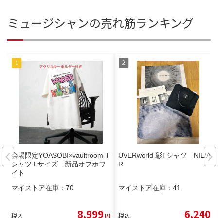
ミュージシャンの売れ筋ランキング
会場限定YOASOBI×vaultroom T
UVERworld 彰Tシャツ NIL/AK
シャツ Lサイズ 新品オフホワ
R
イト
マイストア在庫：
70
マイストア在庫：
41
8,999
6,240
税込
円
税込
円