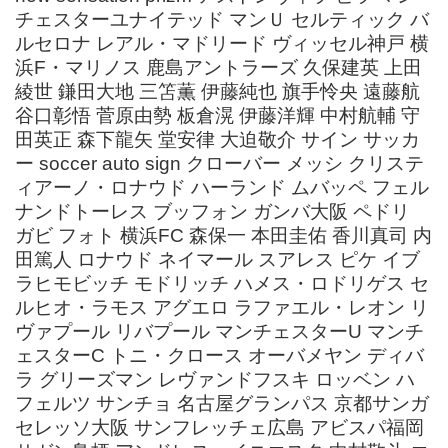
チェスターユナイテッド マンＵ セルティック バ
ルセロナ レアル・マドリード ヴィッセル神戸 横
浜F・マリノス 鹿島アントラーズ 久保建英 上田
綾世 鎌田大地 三笘薫 伊藤純也 旗手怜央 遠藤航
谷口彰悟 菅原由勢 板倉滉 伊藤洋輝 中村航輔 守
田英正 森下龍矢 堂安律 大迫敬介 サイン サッカ
ー soccer auto sign クローバー メッシ クリステ
ィアーノ・ロナウド ハーランド ムバッペ フェル
ナンドトーレス ブッフォン ガンバ大阪 ペドリ
ガビ フォト 横浜FC 森保一 本田圭佑 香川真司 内
田篤人 ロナウド ネイマール スアレス ピケ イブ
ラヒモビッチ モドリッチ ハメス・ロドリゲス セ
ルヒオ・ラモス アグエロ ラファエル・レオン リ
ヴァプール リバプール マンチェスターU マンチ
ェスターC トニ・クロース オーバメヤン ディバ
ラ グリーズマン レヴァンドフスキ ロッベン ハ
フェルツ サンチョ 名古屋グランパス 京都サンガ
セレッソ大阪 サンフレッチェ広島 アビスパ福岡