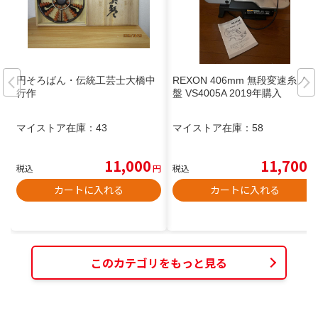
円そろばん・伝統工芸士大橋中
REXON 406mm 無段変速糸ノコ
行作
盤 VS4005A 2019年購入
マイストア在庫：
43
マイストア在庫：
58
11,000
11,700
税込
円
税込
円
カートに入れる
カートに入れる
このカテゴリをもっと見る