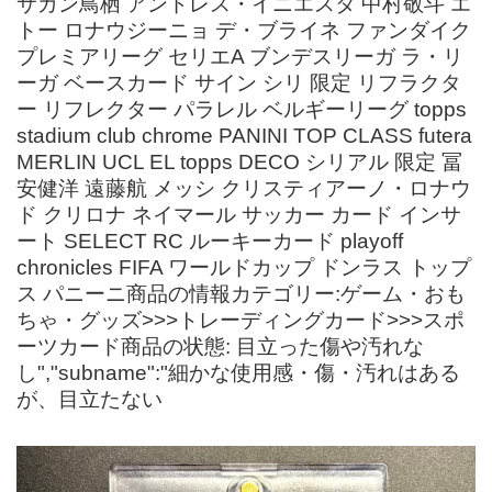
サガン鳥栖 アンドレス・イニエスタ 中村敬斗 エ
トー ロナウジーニョ デ・ブライネ ファンダイク
プレミアリーグ セリエA ブンデスリーガ ラ・リ
ーガ ベースカード サイン シリ 限定 リフラクタ
ー リフレクター パラレル ベルギーリーグ topps
stadium club chrome PANINI TOP CLASS futera
MERLIN UCL EL topps DECO シリアル 限定 冨
安健洋 遠藤航 メッシ クリスティアーノ・ロナウ
ド クリロナ ネイマール サッカー カード インサ
ート SELECT RC ルーキーカード playoff
chronicles FIFA ワールドカップ ドンラス トップ
ス パニーニ商品の情報カテゴリー:ゲーム・おも
ちゃ・グッズ>>>トレーディングカード>>>スポ
ーツカード商品の状態: 目立った傷や汚れな
し","subname":"細かな使用感・傷・汚れはある
が、目立たない