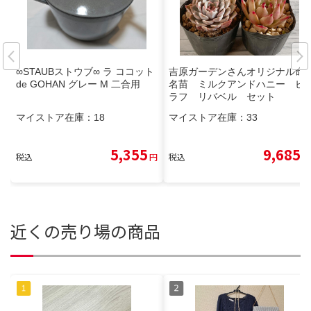
∞STAUBストウブ∞ ラ ココット
吉原ガーデンさんオリジナル命
de GOHAN グレー M 二合用
名苗 ミルクアンドハニー ピ
ラフ リバベル セット
マイストア在庫：
18
マイストア在庫：
33
5,355
9,685
税込
円
税込
円
近くの売り場の商品