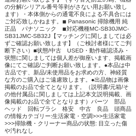
の分解/シリアル番号等剥がさない用お願い致し
ます）・本体側からの通電不良による不具合には
ご対応致しかねます。◾︎ Panasonic 掃除機用 純
正品 パナソニック ◾︎対応機種MC-SB30JMC-
SB31JMC-SB32J【マッチングに関しましては必
ずご確認お願い致します】（ご検討者様にてご判
断下さい）■状態/中古 USED・動作確認済み・
状態に関しましては個人差が御座います、掲載画
像にてご確認/ご判断お願い致します。●本品は中
古品です、新品/未使用品をお求めの方、神経質
な方のご購入はご遠慮致します。●出品物は画像
掲載のお品で全てとなります。（説明書/元箱/そ
の他付属品に関しましては上記本文説明掲載、画
像掲載のお品で全てとなります）パーツ 部品
ヘッド 回転ブラシ 格安 中古 良品 頭商品
の情報カテゴリー:生活家電・空調>>>生活家電
>>>掃除機・クリーナー商品の状態: 目立った傷
や汚れなし