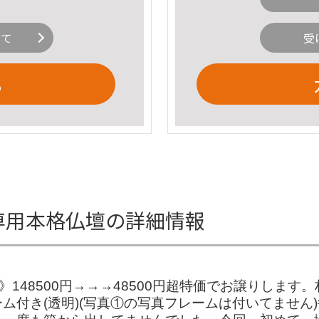
いて
受
る
専用本格仏壇の詳細情報
引き》148500円→→→48500円超特価でお譲りし
ム付き(透明)(写真①の写真フレームは付いてません