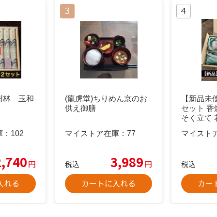
樹林 玉和
(龍虎堂)ちりめん京のお
【新品未
供え御膳
セット 香
そく立て 
値下交渉
庫：
102
マイストア在庫：
77
マイスト
2,740
3,989
円
円
税込
税込
入れる
カートに入れる
カー