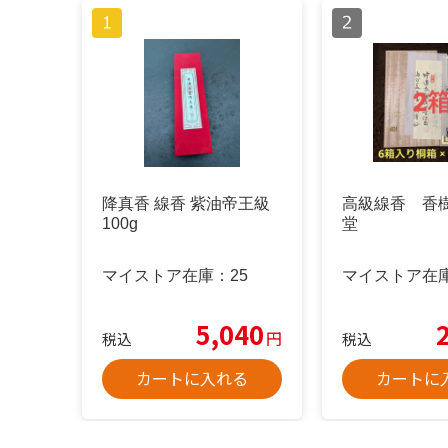
降真香 線香 紫油帝王級
高級線香 香
100g
堂
マイストア在庫：
25
マイストア在
5,040
円
税込
税込
カートに入れる
カートに