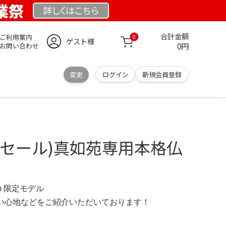
創業祭
詳しくは
こちら
合計金額
ご利用案内
0
ゲスト様
0円
お問い合わせ
変更
ログイン
新規会員登録
盆セール)真如苑専用本格仏
.com 限定モデル
の使い心地などをご紹介いただいております！