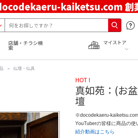
docodekaeru-kaiketsu.com 
マイストア
店舗・チラシ検
索
品
仏壇・仏具
HOT !
真如苑：(お
壇
※docodekaeru-kaiketsu
YouTuberの皆様に商品
紹介動画はこちら