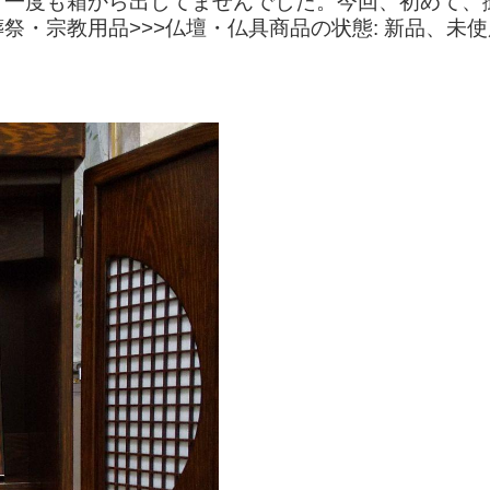
入後、一度も箱から出してませんでした。今回、初めて
・宗教用品>>>仏壇・仏具商品の状態: 新品、未使用",