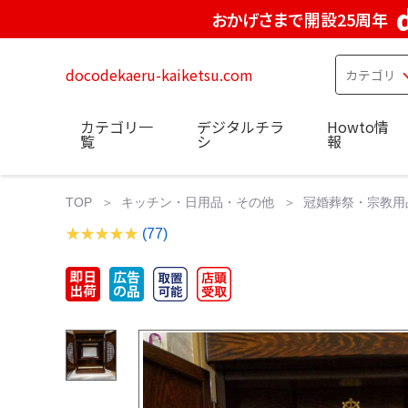
おかげさまで開設25周年
docodekaeru-kaiketsu.com
カテゴリ一
デジタルチラ
Howto情
覧
シ
報
TOP
キッチン・日用品・その他
冠婚葬祭・宗教用
(77)