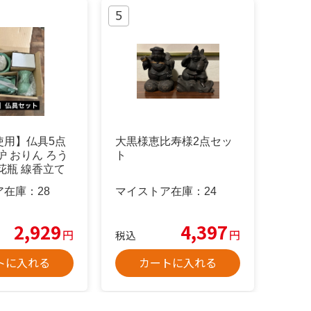
使用】仏具5点
大黒様恵比寿様2点セッ
炉 おりん ろう
ト
花瓶 線香立て
ア在庫：
28
マイストア在庫：
24
2,929
4,397
円
円
税込
トに入れる
カートに入れる