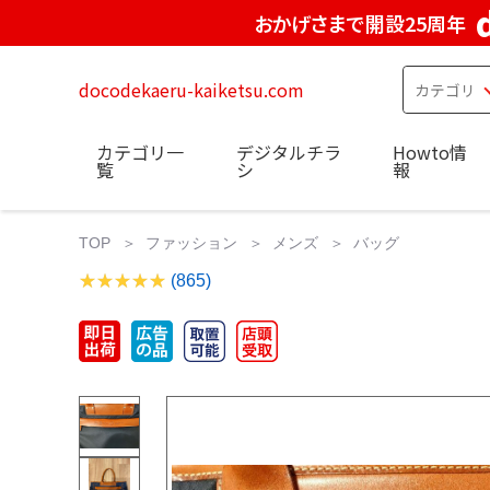
おかげさまで開設25周年
docodekaeru-kaiketsu.com
カテゴリ一
デジタルチラ
Howto情
覧
シ
報
TOP
ファッション
メンズ
バッグ
(865)