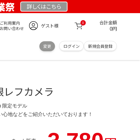
創業祭
詳しくは
こちら
合計金額
ご利用案内
0
ゲスト様
0円
お問い合わせ
変更
ログイン
新規会員登録
4 2眼レフカメラ
.com 限定モデル
の使い心地などをご紹介いただいております！