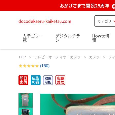
おかげさまで開設25周年
docodekaeru-kaiketsu.com
カテゴリ一
デジタルチラ
Howto情
覧
シ
報
TOP
テレビ・オーディオ・カメラ
カメラ
フ
(160)