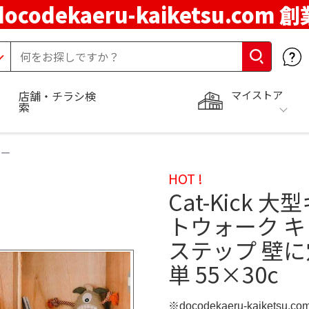
docodekaeru-kaiketsu.com 
マイストア
店舗・チラシ検
索
ワー
HOT !
Cat-Kick
トウォーク キ
ステップ 壁
単 55×30c
※docodekaeru-kaiketsu