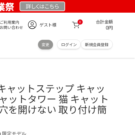
創業祭
詳しくは
こちら
合計金額
ご利用案内
0
ゲスト様
0円
お問い合わせ
変更
ログイン
新規会員登録
 大型キャットステップ キャッ
ャットタワー 猫 キャット
に穴を開けない 取り付け簡
.com 限定モデル