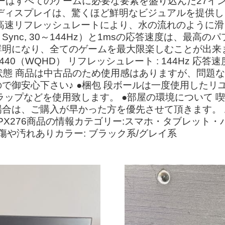
ーはすべてのゲームに必要な要素を盛り込んだ27インチベ
nition、2k）ディスプレイは、驚くほど鮮明なビジュア
zの高速リフレッシュレートにより、水の流れのように
pted Sync, 30～144Hz）と1msの応答速度は
になり、全てのゲームを最大限楽しむことが出来ます。 
1440（WQHD） リフレッシュレート : 144Hz 応答速度 : 
 : ○ ●商品状態 商品は中古品のため使用感はありますが、
で御安心下さい♪ ●梱包 段ボールは一度使用したリ
ラップなどを使用致します。 ●部屋の環境について 喫
合は、ご購入が早かった方を優先させて頂きます。 お
io #PX276商品の情報カテゴリー:スマホ・タブレット
傷や汚れありカラー: ブラック系/グレイ系