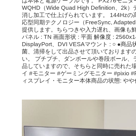
は本体と電源ケーブルです。 PX276モニタ
WQHD（Wide Quad High Defi
消し加工で仕上げられています。 144H
応型同期テクノロジー（FreeSync, Ada
提供します。ちらつきや入力遅れ、画像も鮮明
パネル : TN 画面形状 : 平面 解像度 : 2560x
DisplayPort、DVI VESAマウント
菌、清掃をして出品させて頂いておりますの
い。 プチプチ、ダンボールや巻段ボール、
品していますので、そちらと同時に売れた場
イ #モニター #ゲーミングモニター #pix
ィスプレイ・モニター本体商品の状態: やや