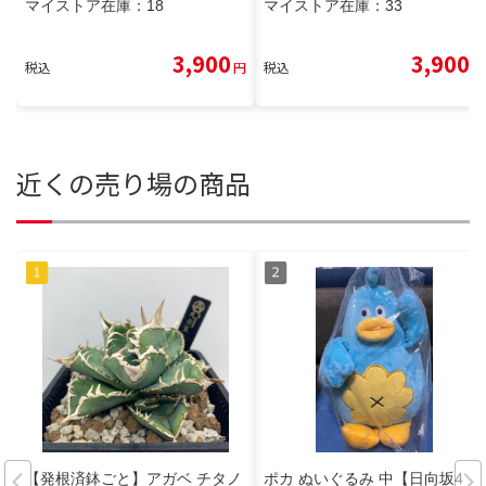
マイストア在庫：
18
マイストア在庫：
33
3,900
3,900
税込
円
税込
円
近くの売り場の商品
【発根済鉢ごと】アガベ チタノ
ポカ ぬいぐるみ 中【日向坂4